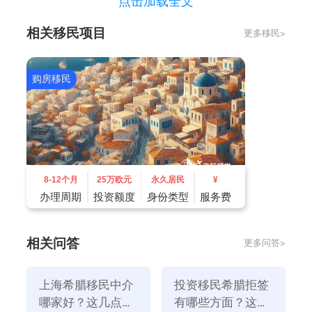
点击加载全文
证中介机构的专业性和可靠性。顾客可通过查询中介机
相关移民项目
更多移民>
构的资格证书、许可证等方式了解其资格。
2、选择一个口碑好、口碑好的移民中介很重要，因为
这样可以保证中介机构的服务质量和客户满意度。顾客
购房移民
可通过查询中介机构的评价、口碑等方式了解其好与
坏。
8-12个月
25万欧元
永久居民
¥
办理周期
投资额度
身份类型
服务费
相关问答
更多问答>
上海希腊移民中介
投资移民希腊拒签
哪家好？这几点要
有哪些方面？这几