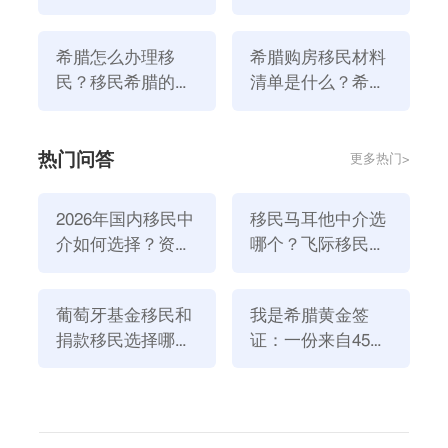
注意！
点要注意！
3、查看移民公司的经营模式：需要查看移民中介公司
的经营场所和模式，这些都决定了整个移民项目的服务
希腊怎么办理移
希腊购房移民材料
成本和专业水平。每个申请人都不希望移民因为贪小便
民？移民希腊的流
清单是什么？希腊
程有哪些？
购房移民办理流程
宜而失败，金钱和时间成本都浪费了。一些“夫妻店模
是怎样的？
式”的移民公司可能服务成本相对便宜，但他们的精力
热门问答
更多热门>
和时间也是有限的，因为他们不仅要做咨询，还要做文
案为客户写材料。无论是移民咨询还是文案工作，都需
2026年国内移民中
移民马耳他中介选
要花费大量的时间和精力来服务。
介如何选择？资
哪个？飞际移民是
4、了解移民公司的团队：再厉害的顾问，能服务的顾
质、团队与服务闭
好选择！
客数量也是有限的，还需要强大的落地团队。因此，验
环深度解析
证团队的专业能力，不要迷信任何“虚张声势”的头衔规
葡萄牙基金移民和
我是希腊黄金签
捐款移民选择哪个
证：一份来自45亿
模和背景，任何标榜“100%保证成功”的口号都是一个
方式好？2026年全
欧元投资浪潮的自
温柔的陷阱。大的公司可能无法为自己提供更专业的服
新政策解读
述
务，小的机构也有可能无法帮助自己获得枫叶卡。那就
需要看看文案团队的经验、能力、实力和水平，以及稳