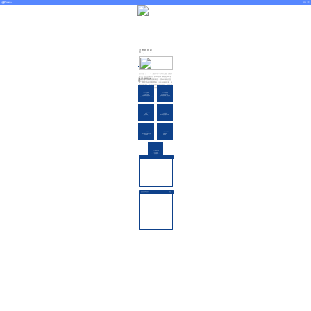
菜单
澳洲移民政
策
Immigration Policies
澳大利亚（Australia）面积约760万平方公里，居世界
第六位，总人口1830万。近50年以来，来自近200个国
澳洲移民类
家的五百多万移民定居澳大利亚，其中40%来自于亚
型
Immigration Categories
洲。居民中有98％信奉基督教，少数人信奉犹太教、伊
斯兰教和佛教。澳大利亚的官方语言为英语，首都在堪
培拉，悉尼和墨尔本分别为第一和第二大城市。
188A-创业移民类
188B-投资签证类
一人合格，全家移民
无商业背景或创业要求
办理费用低，申请速度快
办投资方式简单稳健，无英语要求
适龄子女落地即可享受免费世界一流教育
一人获签，全家移民，子女免费公立教育等
188C-SIV显赫投资类
132-商业天才移民
速度快
一步到位拿绿卡
居住要求低
获得永居身份后无额外居住要求
投资多样化，风险低
无英语要求
189-投资签证
190-州担保紧缺职业类
一步到位拿绿卡
基本65分
获得永居身份后无额外居住要求
无额外要求
无英语要求
速度极快
880-临局转永居类
一步到位拿绿卡
获得永居身份后无额外居住要求
无英语要求
澳洲移民问答
更
多
澳洲移民资讯
更
多