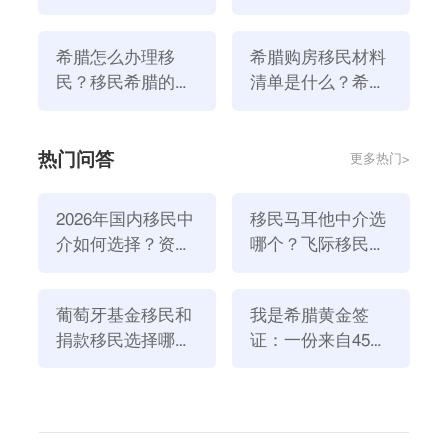
注意！
点要注意！
适当的移民选择，并安排参观希腊的相关财产。
3、
准备文件
：按照希腊规定的法律，需要提交的文
希腊怎么办理移
希腊购房移民材料
件，必须是真实的；
民？移民希腊的流
清单是什么？希腊
程有哪些？
购房移民办理流程
4、
提交居留申请
：完成购买房地产的居留许可申请。
是怎样的？
所有确认房地产投资的请愿书和证明文件将提交给移民
热门问答
更多热门>
局。
5、
办理申请并提交
：提交申请材料后，申请人将收到
2026年国内移民中
移民马耳他中介选
一份有效期为一年的提交证明，并允许持有人自行往返
介如何选择？资
哪个？飞际移民是
希腊。
质、团队与服务闭
好选择！
6、
准备移民的费用
：一旦所有文件和材料都准备好
环深度解析
了，就需要提交给相关的移民部门。同时，申请费用因
葡萄牙基金移民和
我是希腊黄金签
捐款移民选择哪个
证：一份来自45亿
实际情况而定，因此需要支付相应的申请费。
方式好？2026年全
欧元投资浪潮的自
7、
登陆希腊，录入指纹
：递交网申后一年内，申请人
新政策解读
述
凭白纸登陆希腊，到希腊移民局录指纹；
8、
制卡完成，获得永居卡
。