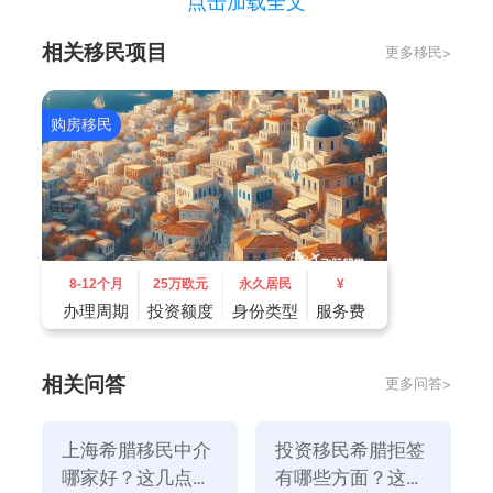
点击加载全文
5、提供没有犯罪记录的证明材料。
相关移民项目
更多移民>
购房移民
8-12个月
25万欧元
永久居民
¥
办理周期
投资额度
身份类型
服务费
移民希腊的流程是什么？
相关问答
更多问答>
1、
咨询专业人士
：寻找移民中介公司对个人情况进行
评估，并帮助申请者选择最适合的项目和房地产选项。
上海希腊移民中介
投资移民希腊拒签
2、
实地考察房产
：去希腊查看房地产，评估投资选
哪家好？这几点要
有哪些方面？这几
择。相关移民机构将根据申请人的要求，为申请人安排