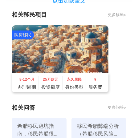
点击加载全文
相关移民项目
更多移民>
购房移民
8-12个月
25万欧元
永久居民
¥
为什么选择希腊移民，因为要求简单：
办理周期
投资额度
身份类型
服务费
1、资金要求最低
根据希腊移民局官方：申请人购买规定数额欧元以上的
相关问答
更多问答>
房产即可一家三代共同移民，目前仅需25万欧元，这个
钱在国内北上广深可能只是个郊区首付，更别说繁华地
希腊移民避坑指
移民希腊弊端分析
段了。
南，移民希腊很坑
（希腊移民风险有
2、没有移民监