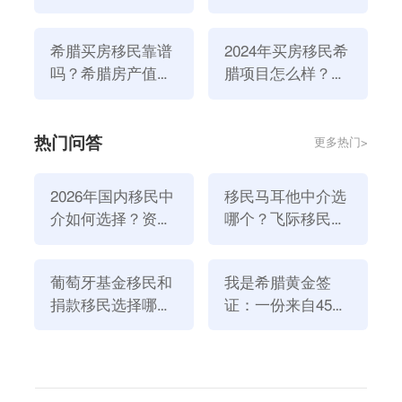
吗
哪些）
希腊移民没有移民监，并且一步到位获得绿卡，申请人
只需每5年进行绿卡更新时登陆一次希腊即可，丝毫不
希腊买房移民靠谱
2024年买房移民希
会影响国内的工作与生活。
吗？希腊房产值得
腊项目怎么样？移
投资吗？
民希腊费用是多
不仅如此，申请人的房产也可以用作出租经营。
少？
3、移民流程简单
热门问答
更多热门>
不需要居住，不需要经商管理经验。
移民希腊并不需要繁琐的流程，申请人办理商务签证后
2026年国内移民中
移民马耳他中介选
登陆希腊选房，之后买房、注册、递交移民申请就可以
介如何选择？资
哪个？飞际移民是
了，部分日程繁忙的申请人也可在国内订房。
质、团队与服务闭
好选择！
只要交付房款，剩下的一切就交由移民机构处理就好，
环深度解析
整个流程快速简单。
葡萄牙基金移民和
我是希腊黄金签
捐款移民选择哪个
证：一份来自45亿
内容总结：以上便是“希腊移民要求是什么？为什么选
方式好？2026年全
欧元投资浪潮的自
择希腊移民”的相关介绍，可供你移民参考。如果你想
新政策解读
述
了解
希腊移民政策
问题，欢迎咨询飞际海外通客服哦~
上一篇：希腊购房移民好吗？