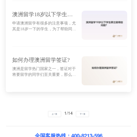
申请澳洲留学的学生比较关注的资讯
之一。那么让我们来看一下澳洲留学
签证的通过率吧。去澳洲留学签证通
澳洲留学18岁以下学生要
过率澳大利亚留学来自中国的学生签
注意哪些问题？
申请澳洲留学有很多的注意事项，尤
证申请通过率超过百分之九十。澳大
其是18岁一下的学生，为了帮助同学
利亚对中国留学生签证政策的放宽，
们顺利的去澳洲留学，下面澳洲留学
就是为了大力吸引中国留学生的前
小编就给大家详细的介绍一下18岁澳
往。拒签的......
洲留学生需要注意的事项。1.18岁以
下去澳洲留学的学生需要社会福利安
排为COE时间加7天,且学生不得在福
如何办理澳洲留学签证?
利安排期开始之前进入澳大利亚。大
澳洲是留学热门国家之一，签证对于
多数去澳大利亚就读高中的学生都未
将要留学的同学们至关重要，那么今
满18岁，在法定上为未成年人。澳大
天我们就来看看澳洲留学签证办理的
利亚移民局在签发其签证之前......
相关信息吧？这里我们就结合网友提
问来针对《如何办理澳洲留学签
证?》来进行解答。合肥网友提问：
办理澳大利亚留学签证需要什么材
料，我今年满十八岁了、办留学、签
1/14
证需要什么材料、顾问赵某解答：提
上一页
下一页
供当事人高中毕业证书公证和每学期
期中、期末考试成绩单中英文公证;
父亲收入zhu......
全国客服热线：400-8213-596