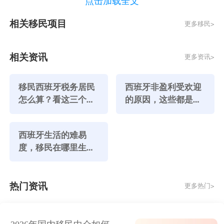
点击加载全文
工作经验，仅需证明拥有稳定的被动收入足以支撑在当
相关移民项目
更多移民>
地的生活开销。这项政策原本设计初衷是吸引有一定经
济基础的家庭长期定居，而非短期停留。因此，尽管中
间短暂放松了居住要求，但最终回归实质性居住条款，
相关资讯
更多资讯>
也在意料之中。对于真正希望融入当地生活的家庭而
言，这样的规定反而提升了身份的含金量。
移民西班牙税务居民
西班牙非盈利受欢迎
二、当前有效的申请核心条件
怎么算？看这三个标
的原因，这些都是关
准！
键！
1、主申请人年满18周岁，非欧盟国籍；
2、持有有效护照且无欧盟国家不良入境记录；
西班牙生活的难易
3、已在西班牙境内租赁或购置符合标准的固定居所；
度，移民在哪里生存
4、具备持续稳定的收入来源，目前要求主申请人每月
比较好？
收入不低于600欧元的4倍（即2400欧元）；
热门资讯
5、每增加一名附属家庭成员（配偶、子女等），需额
更多热门>
外提供相当于2400欧元50%以上的补充收入；
6、全额购买覆盖西班牙境内的私人医疗保险；