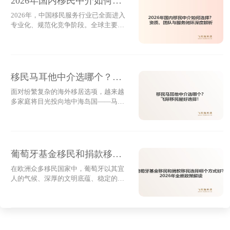
2026年国内移民中介如何选
7、提交由正规医疗机构出具的健康证明，确保不患有
择？资质、团队与服务闭环
2026年，中国移民服务行业已全面进入
影响公共健康的疾病。
专业化、规范化竞争阶段。全球主要移
深度解析
三、为何仍有大量家庭选择这条路径？
民国家政策持续收紧，美国EB-5排期压
力增大、欧洲黄金居留资金真实性审查
即便居住要求重现，西班牙非盈利签证的独特优势依旧
加强、马耳他背景调查升级高净值家庭
对移民中介的选择标准也从项目多、价
明显：无需巨额投资、办理周期通常控制在3至4个月
格低转向合规、专业、透明、稳定。在
移民马耳他中介选哪个？飞
内；子女可享受优质公立教育资源，家庭成员共享医疗
这样的市场环境下，如何选择一家真正
际移民是好选择！
面对纷繁复杂的海外移居选项，越来越
靠谱的国内移民中介，成为许多家庭面
福利；持居留卡即可自由通行29个申根国，极大便利跨
多家庭将目光投向地中海岛国——马耳
临的重要课题。本文从资质合规、团队
国出行。更重要的是，连续合法居住满五年后，申请人
他。这里不仅拥有宜人的气候、稳定的
专业度、服务透明度、本地资源与服务
政局和优质的英式教育，更以低税收、
闭环五个核心维度进
可直接申请永久居留或归化入籍，实现身份跃迁。尤其
高安全性和欧盟成员国身份成为通往欧
适合拥有退休金、租金收益或股票分红等被动收入群
洲生活的理想跳板。而随着2024年新政
落地，申请路径与费用结构已然更新，
葡萄牙基金移民和捐款移民
体，比如企业管理者退居二线、跨境电商从业者远程工
如何在关键时刻选对服务方，成了决定
选择哪个方式好？2026年全
作、或是计划让孩子接受国际化教育的家庭。
在欧洲众多移民国家中，葡萄牙以其宜
成败的关键。今天，我们就聚焦一个核
人的气候、深厚的文明底蕴、稳定的政
新政策解读
心问题：在当前环境下，谁才是真正值
四、选对服务机构，让复杂流程变简单
治环境以及高性价比的黄金签证计划，
得托付的马耳他移民引路人？一、合规
持续吸引着全球高净值家庭的关注。自
虽然项目本身不涉及高难度审核，但从国内准备公证
为基，资质才是信任起点
2023年购房移民正式关闭后，投资路径
件、海牙认证、翻译公证，到落地后的住址登记、社保
转向更加规范和透明的方向，2026年，
这条通往欧盟身份的道路不仅没有收
注册、银行开户等一系列手续，仍需专业支持才能高效