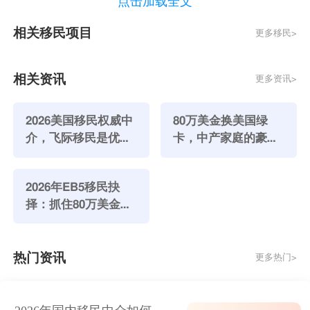
点击加载全文
室公寓。
相关移民项目
更多移民>
日常消费方面，美国的物价呈现明显分化：食品杂货相
对便宜，尤其肉类和加工食品，但新鲜蔬果价格偏高且
季节性强。像西兰花、草莓这类产品在旺季价格亲民，
相关资讯
更多资讯>
但在冬季可能会翻倍。这也是为什么本地农夫市集
（farmers market）虽然受欢迎，但更多成为追求品质
2026美国移民权威中
80万美金换美国绿
人群的选择。此外，购物普遍需额外支付6%-10%的销
介，飞际移民是优
卡，中产家庭的豪赌
选！
与重生
售税，外出就餐时还需加上15%-20%的小费，这两项
隐性支出不容忽视。
2026年EB5移民抉
交通方面，若拥有车辆，油费、保险和保养每月合计约
择：抓住80万美金的
300-500美元；而依赖公共交通的城市居民，则每年花
时代机遇
费约1000-1500美元购买公交卡。医疗保险往往是最大
热门资讯
变量——通过雇主参保则负担较轻，若自购计划，个人
更多热门>
年均支出可达3000美元以上。
二、新移民在美国能找到工作吗？