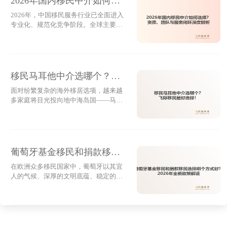
2026年国内移民中介如何选
对于刚登陆的移民而言，能否立即工作首先取决于签证
择？资质、团队与服务闭环
2026年，中国移民服务行业已全面进入
类型和工卡状态。持有绿卡或已有EAD工卡的人群具备
专业化、规范化竞争阶段。全球主要移
深度解析
合法就业资格，下一步才是能力与资源的匹配问题。
民国家政策持续收紧，美国EB-5排期压
力增大、欧洲黄金居留资金真实性审查
语言仍是关键门槛。尽管华人社区提供了诸如餐饮服
加强、马耳他背景调查升级高净值家庭
对移民中介的选择标准也从项目多、价
务、仓库分拣、物流配送等入门级岗位，这些职位竞争
格低转向合规、专业、透明、稳定。在
移民马耳他中介选哪个？飞
激烈且薪资有限（通常每小时12-18美元），但它确实
这样的市场环境下，如何选择一家真正
际移民是好选择！
面对纷繁复杂的海外移居选项，越来越
靠谱的国内移民中介，成为许多家庭面
为新人提供了过渡期的生存保障。随着英语沟通能力提
多家庭将目光投向地中海岛国——马耳
临的重要课题。本文从资质合规、团队
升，很多人逐步转向技术类或行政岗位。
他。这里不仅拥有宜人的气候、稳定的
专业度、服务透明度、本地资源与服务
政局和优质的英式教育，更以低税收、
闭环五个核心维度进
而对于具备专业背景的申请人，Indeed、LinkedIn 和
高安全性和欧盟成员国身份成为通往欧
Glassdoor 是主流求职平台。IT、医疗、工程等领域持
洲生活的理想跳板。而随着2024年新政
落地，申请路径与费用结构已然更新，
葡萄牙基金移民和捐款移民
续存在人才缺口，尤其是加州、佛罗里达和北卡科技走
如何在关键时刻选对服务方，成了决定
选择哪个方式好？2026年全
廊地带。值得注意的是，美国雇主更看重实际技能与项
在欧洲众多移民国家中，葡萄牙以其宜
成败的关键。今天，我们就聚焦一个核
人的气候、深厚的文明底蕴、稳定的政
新政策解读
心问题：在当前环境下，谁才是真正值
目经验，一份清晰展示成果的简历往往比学历本身更有
治环境以及高性价比的黄金签证计划，
得托付的马耳他移民引路人？一、合规
持续吸引着全球高净值家庭的关注。自
说服力。
为基，资质才是信任起点
2023年购房移民正式关闭后，投资路径
飞际移民观察发现，近年来通过EB-1A或NIW途径获批
转向更加规范和透明的方向，2026年，
这条通往欧盟身份的道路不仅没有收
的技术人才，在登陆后6个月内实现专业对口就业的比