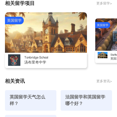
相关留学项目
更多留学>
3.爱尔兰的交通费用也不是很便宜，在爱尔兰购买
用来乘坐公共汽车和火车的公交月票需要44爱镑，公共
汽车专用的汽车周票则是10爱镑，火车则有打包10次
英国留学
英国留学
的套票价格是10爱镑，留学生如果只是购买单程的车
票，那么公共汽车的票价是在0.6爱镑到1.15爱镑之
间，火车票在0.8到1.15爱镑之间，具体的价格视距离
远近而定。
Staffo
4.在爱尔兰留学一个月所需要花费的总额大约在
Tonbridge School
英国
汤布里奇中学
560爱镑左右，以爱尔兰每学年36周、九个月来计算，
在爱尔兰留学一年所需要的总生活费就是5040爱镑，
其中还不包括留学生回家探亲的机票花费。
相关资讯
更多资讯>
英国留学天气怎么
法国留学和英国留学
样？
哪个好？