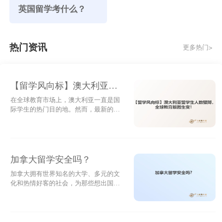
英国留学考什么？
热门资讯
更多热门>
爱尔兰留学食费
【留学风向标】澳大利亚留
在市中 心可以找到一些价格低廉的露天菜场和肉
学生人数骤降，全球教育版
在全球教育市场上，澳大利亚一直是国
店。比方说毛街。那里的东西相对于超市要便宜好多。
际学生的热门目的地。然而，最新的官
图生变！
方数据显示，自澳大利亚解除新冠疫情
一般蔬菜都是1、2欧元一磅。当然便宜的超市也有，
时期的边境限制以来，移民澳大利亚的
LIDO和ALDI就是以低价策略来吸引顾客。爱尔兰的物
人数首次出现下降，尤其是国际学生人
数的显著减少，这背后隐藏着怎样的真
资和国内相比略显得有些匮乏。因为这个国家除了土豆
相？一、移民人数的逆转根据澳大利亚
加拿大留学安全吗？
外就不产什么蔬菜。多数蔬菜水果靠进口，且品种有
统计局的最新数据，截至2024年6月的一
加拿大拥有世界知名的大学、多元的文
年中，净海外移民数量从一年前的
限。市中 心有两家专卖亚洲人东西的商店：东方行和
化和热情好客的社会，为那些想出国留
536,000人下降至446,000人。这一变化标
学的人提供了独特的体验。而去加拿大
志着澳大利亚移民趋势的重大逆转。
亚洲行。一般中国人做饭用的调料，如大米、面条什么
留学，很多人都有个疑问，就是咋加拿
二、国际学
的都可以在那里买到。
大留学是否安全呢？接下来，飞际留学
专家就来为大家解答吧。一、健康保健