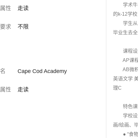
学术牛校
属性
走读
的k-12学
学生从9年
要求
不限
毕业生去全
课程设
AP课程
AB微积分
名
Cape Cod Academy
英语文学 美
理C
属性
走读
特色课
学校设置
画/绘画、
● “食物