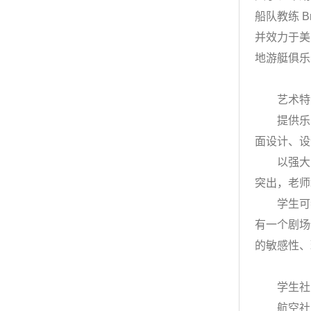
船队教练 B
并效力于美
地游艇俱乐
艺术特
提供乐队
面设计、设
以强大的
突出，老师
学生可参
有一个剧场
的敏感性、
学生社
航空社团