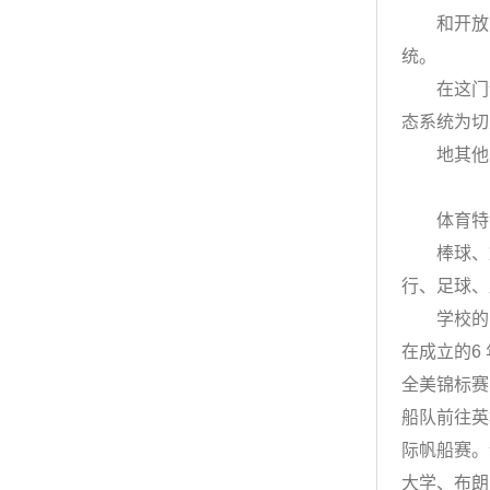
和开放海
统。
在这门课
态系统为切
地其他类
体育特
棒球、篮
行、足球、
学校的帆船
在成立的6
全美锦标赛
船队前往英
际帆船赛。
大学、布朗