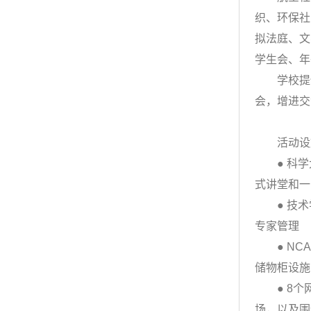
织、环保社
拟法庭、文
学生会、年
学校提供丰
会，增进交
活动设
● 科学大
式讲堂和一台F
● 技术
专家管理
● NCA
储物柜设施
● 8个网
场，以及围