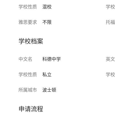
学校性质
混校
学校
雅思要求
不限
托福
学校档案
中文名
科德中学
英文
学校性质
私立
学校
所属城市
波士顿
申请流程