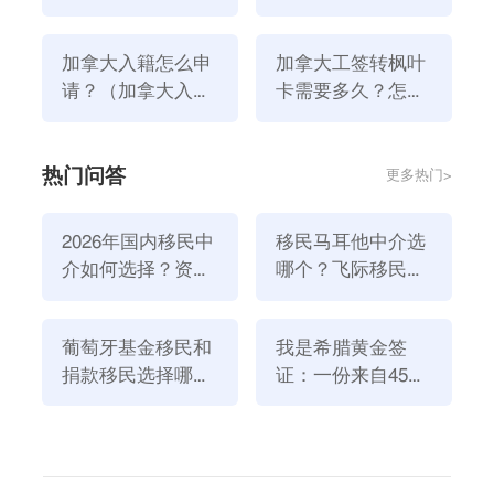
转枫叶卡需要多
永居条件是什么？
验。
久？
（2）学历要求：本科或以上学历要求；
加拿大入籍怎么申
加拿大工签转枫叶
（3）语言要求：英语能力达到CLB6；法语能力达到
请？（加拿大入籍
卡需要多久？怎样
条件是什么）
拿到加拿大工签？
CLB7；
（4）联邦入池：符合联邦入池标准；
热门问答
更多热门>
（5）资金证明：证明在加拿大有足够的钱来养活自己
和你的家人；
2026年国内移民中
移民马耳他中介选
4、EE快速通道
介如何选择？资
哪个？飞际移民是
从2023年7月开始，联邦EE快速通道开始定向邀请申请
质、团队与服务闭
好选择！
人，包括说法语的申请人，前提是申请人的法语水平可
环深度解析
以达到CLB7(第一语言或第二语言可以达到CLB7)。项
葡萄牙基金移民和
我是希腊黄金签
捐款移民选择哪个
证：一份来自45亿
目额外要求：
方式好？2026年全
欧元投资浪潮的自
由于是EE项目，申请人还必须满足联邦EE项目的基本
新政策解读
述
要求，FSW对加拿大海外申请者的具体要求如下：
（1）在10年内至少有1年的NOCTEER1、2或3类工作