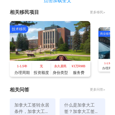
点击加载全文
通过以下三种方式之一，与NB省建立联系。
相关移民项目
更多移民>
2、加拿大技术移民：目前法语类别的邀请分数较低，
具体需要这里帮助申请人计算分数；
技术移民
商业移民
1-1.5年
1-1.5年
无
永久居民
¥
3万RMB
办理周期
办理周期
投资额度
身份类型
服务费
相关问答
更多问答>
3、安省法语移民项目
加拿大工签转永居
什么是加拿大工
（1）工作经验：职业类别属于TEER0/1/2/3。如果选
条件，加拿大工签
签？加拿大工签转
择FSW类别评估，需要在5年内有1年的全职工作经