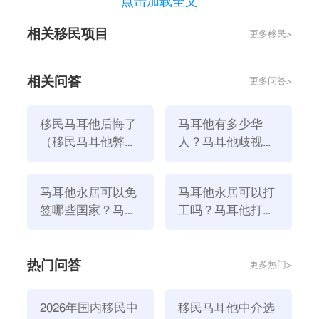
点击加载全文
权利。更为重要的是，这是一本世袭护照，新配偶和子
相关移民项目
更多移民>
孙后代可无条件成为欧盟公民，享受以上所有福利。
2、护照免签世界185国
马耳他护照可以免签世界186个国家和地区，包括但不
相关问答
更多问答>
限于英国、美国、加拿大、澳大利亚、瑞士和新加坡等
热门国家。
移民马耳他后悔了
马耳他有多少华
二、马耳他如何移民？
（移民马耳他弊端
人？马耳他歧视华
是什么）
人吗？
马耳他永居项目是为了那些想要快速并且低成本移民欧
洲的人，为了孩子教育的人，想要“移民不移居”的人准
马耳他永居可以免
马耳他永居可以打
备的快速移民项目。该项目允许第三国国民在马耳他获
签哪些国家？马耳
工吗？马耳他打工
得居留权，该计划受强大的立法框架管辖，允许主申请
他永居可以去英国
都有什么工作？
人与他或她的配偶、子女、父母(包括姻亲父母)和祖父
吗？
热门问答
母等家庭成员共同申请，并将获得在马耳他无限期居留
更多热门>
或定居的权利。
三、马耳他永居移民条件
2026年国内移民中
移民马耳他中介选