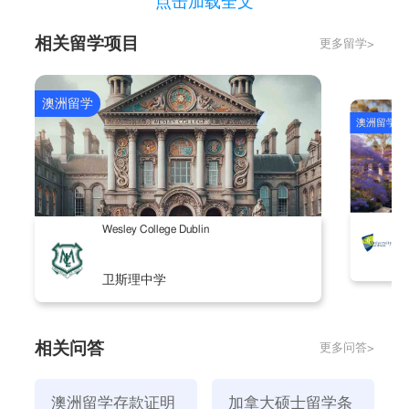
点击加载全文
有问题的。对于打算移民澳洲的学生来说，学习护理也
相关留学项目
更多留学>
是一个好主意。
二、商业类
商科是中国学生选择较多的传统专业类别。具体职业包
澳洲留学
澳洲留学
括会计师、审计师等。其中，会计专业是大多数学生选
择最多的科目。
三、设计类
充分发挥自己的艺术创造力和艺术才能。包括建筑师
T
Wesley College Dublin
等。
四、IT专业
卫斯理中学
自上世纪末以来，IT专业一直很受欢迎。随着人们对网
络和电子产品的依赖程度提高，现在从事业单位、企业
单位到国防部门，都需要计算机相关人才。目前，信息
相关问答
更多问答>
技术、商业信息系统、软件工程、网络安全等职业供不
应求。
澳洲留学存款证明
加拿大硕士留学条