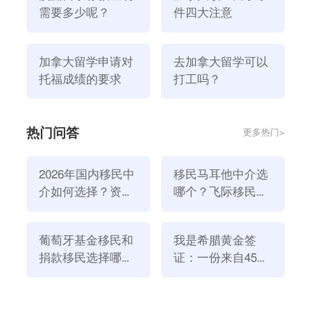
五、教师类
需要多少呢？
件四大注意
包括幼儿教师、小学教师、中学教师和专业培训教师
(舞蹈、戏剧、音乐等)。
加拿大留学申请对
去加拿大留学可以
托福成绩的要求
打工吗？
热门问答
更多热门>
2026年国内移民中
移民马耳他中介选
介如何选择？资
哪个？飞际移民是
质、团队与服务闭
好选择！
环深度解析
葡萄牙基金移民和
我是希腊黄金签
以上就是为大家分享的澳洲移民的内容了，如果想要了
捐款移民选择哪个
证：一份来自45亿
方式好？2026年全
欧元投资浪潮的自
解更多移民留学信息，欢迎关注
飞际留学go
！
新政策解读
述
上一篇：法国留学和英国留学对比！留学去哪里更好？