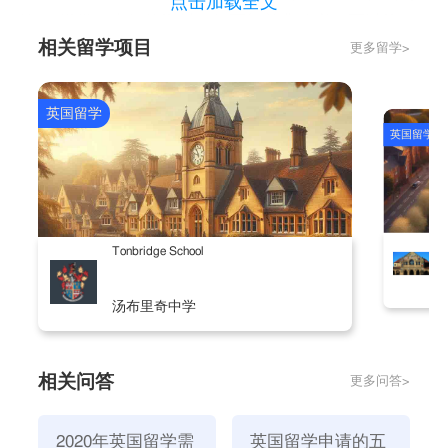
点击加载全文
绝。(提供了虚假的资料，但可能并非故意，可以原
相关留学项目
更多留学>
谅，再次
申请英国留学签证
可以提供有关英文说明
信)。
如果申请材料不齐，将被要求补发材料或拒签。
英国留学
英国留学
3.资料伪造。
蓄谋已久，为出国而作假，使馆不看，直接拒签，这样
是无法挽回的。审计员也会把你的不良记录记录在案，
而且短期内不太可能申请成功。
S
Tonbridge School
4.不符合语言要求。
申请进入大学本科或以上水平的学生，必须保证英语水
汤布里奇中学
平与CEFRLEVELB2相当
进入本科课程以下的申请者，必须确认，英语等级达到
b1级(相当于雅思4-4.5分)，是边境署认可的安全语言测
相关问答
更多问答>
试。
2020年英国留学需
英国留学申请的五