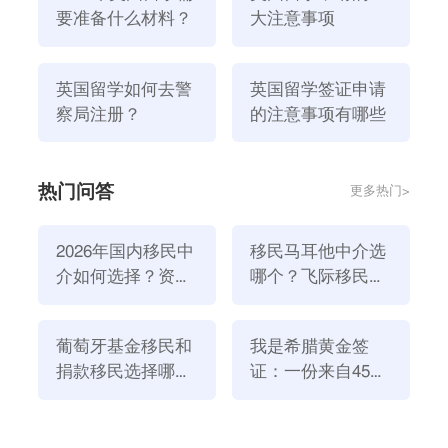
要准备什么材料？
大注意事项
英国留学如何去警
英国留学签证申请
察局注册？
的注意事项有哪些
热门问答
更多热门>
2026年国内移民中
移民马耳他中介选
5.其它原因。
介如何选择？资
哪个？飞际移民是
申请者没有足够的条件或满足。例如学习能力、经济状
质、团队与服务闭
好选择！
况、家庭关系、工作收入等与工资卡入帐不符。存在移
环深度解析
民倾向，即申请人未能充分说明其出国目的、出国目
葡萄牙基金移民和
我是希腊黄金签
的。
捐款移民选择哪个
证：一份来自45亿
方式好？2026年全
欧元投资浪潮的自
实际逗留时间与提交申请时不符。此前曾在英国有不良
新政策解读
述
记录。听取家人朋友的意见。