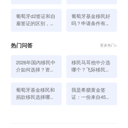
移民更安全？
款移民安全吗？
葡萄牙d2签证和自
葡萄牙基金移民好
雇签证的区别，葡
吗？申请条件有哪
萄牙d2签证要面签
些？
吗
热门问答
更多热门>
三、子女教育方面的好处
2026年国内移民中
移民马耳他中介选
葡萄牙全国有6所大学被欧盟多维全球大学排行榜(U-
介如何选择？资
哪个？飞际移民是
Multirank)选为世界高大学。
质、团队与服务闭
好选择！
同时，根据世界大学排行榜报告，葡萄牙有6所大学被
环深度解析
选为世界大学，其中里斯本大学和天主教大学的MBA
葡萄牙基金移民和
我是希腊黄金签
捐款移民选择哪个
证：一份来自45亿
课程被选为世界上好的MBA课程。
方式好？2026年全
欧元投资浪潮的自
葡萄牙不仅拥有世界的高等教育水平，还拥有许多通过
新政策解读
述
IB认证的国际学校，包括美国、英国、德国、法国等国
际学校。