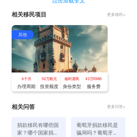
点击加载全文
二、社会福利方面的好处
相关移民项目
更多移民>
欧洲是福利国家的发源地。自上个世纪以来，西方国家
不断推进福利和保障体系，让所有人衣食无忧，享受免
费医疗和教育。
其他
作为欧洲老牌资本主义皇帝，葡萄牙不愿意为人民提供
高水平的福利。葡萄牙的社会福利可以用从出生到坟墓
来形容:
孕妇和产妇享受:生育津贴、生育补贴、成年人就业后
享受:失业补贴、疾病津贴、带薪假期；
6个月
50万欧元
临时居民
¥
3万RMB
当你进入老年时，葡萄牙的福利仍然跟随着你。
办理周期
投资额度
身份类型
服务费
养老金和低保障养老金是你享受晚年生活的依靠。推荐
阅读：
葡萄牙移民生活
相关问答
更多问答>
捐款移民有哪些国
葡萄牙捐款移民是
家？哪个国家捐款
骗局吗？葡萄牙捐