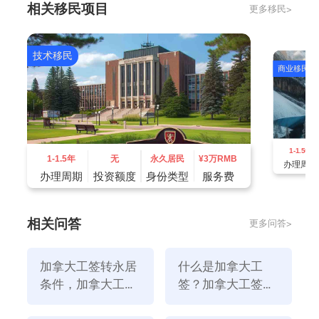
相关移民项目
更多移民>
因为资产数量越大，解释资产来源就越困难。因此，在
财产满足800000加元的前提下，总资产的数量对移民
申请的影响很小。
技术移民
商业移民
2.管理经验是一个门槛
移民官员认为，被移民投资者接受的申请人需要具有企
业管理经验，并且申请人需要对企业进行财务控制，人
员管理或物质控制。
1-1.5年
这要求申请人必须是股份公司的股东，公司聘用的高
1-1.5年
无
永久居民
¥
3万RMB
办理周期
级管理人员以及个人所有人。随着对中国情况的深入了
办理周期
投资额度
身份类型
服务费
解，移民官员还接受了具有中国特色的关联和合同经营
者。
相关问答
更多问答>
从今年2月开始，奎伊省的投资移民大门也向会计师，
律师，医生和其他专业人员开放。
加拿大工签转永居
什么是加拿大工
条件，加拿大工签
签？加拿大工签转
转枫叶卡需要多
永居条件是什么？