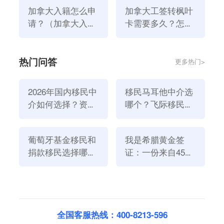
久？
加拿大入籍怎么申
加拿大工签转枫叶
请？（加拿大入籍
卡需要多久？怎样
条件是什么）
拿到加拿大工签？
热门问答
更多热门>
2026年国内移民中
移民马耳他中介选
介如何选择？资
哪个？飞际移民是
3.证明资金的合法来源是当务之急
质、团队与服务闭
好选择！
申请人的经济实力通常很强，而资金来源的证明就是他
环深度解析
们的劣势。
葡萄牙基金移民和
我是希腊黄金签
捐款移民选择哪个
证：一份来自45亿
普通人开业十年或数十年是正常的。
方式好？2026年全
欧元投资浪潮的自
大多数人会详细记住他们的业务经验，更不用说保留原
新政策解读
述
始账单和税收收据了。
这时，申请人需要专业人士的帮助。有经验的顾问可以
指导申请人找到有价值的证据。
全国客服热线：400-8213-596