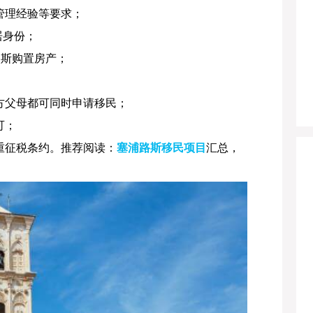
管理经验等要求；
居身份；
路斯购置房产；
方父母都可同时申请移民；
可；
重征税条约。推荐阅读：
塞浦路斯移民项目
汇总，